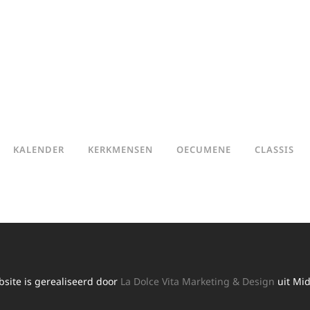
KALENDER
KERKMENSEN
OECUMENE
CLASSIS
site is gerealiseerd door
La Dolce Vita Marketing & Design
uit Mid