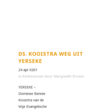
DS. KOOISTRA WEG UIT
YERSEKE
24 apr 0201
in
Kerkmensen
door
Margreeth Ernens
YERSEKE –
Dominee Bennie
Kooistra van de
Vrije Evangelische