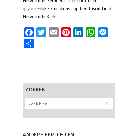
Hervormde Gemeente Rehoboth een
gezamenlijke zangdienst op Kerstavond in de
Hervormde Kerk.
Facebook
Twitter
Email
Pinterest
LinkedIn
WhatsAp
Messe
Delen
ZOEKEN
ANDERE BERICHTEN: