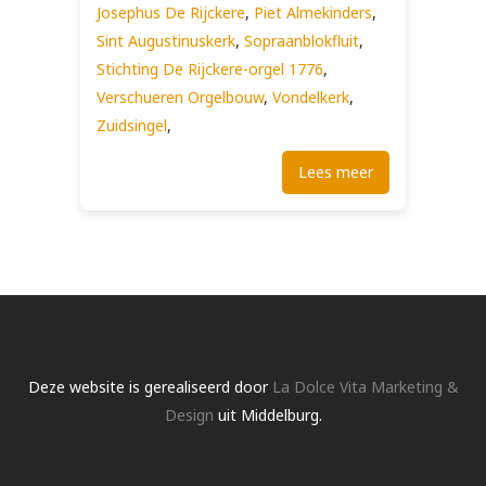
Josephus De Rijckere
,
Piet Almekinders
,
Sint Augustinuskerk
,
Sopraanblokfluit
,
Stichting De Rijckere-orgel 1776
,
Verschueren Orgelbouw
,
Vondelkerk
,
Zuidsingel
,
Lees meer
Deze website is gerealiseerd door
La Dolce Vita Marketing &
Design
uit Middelburg.