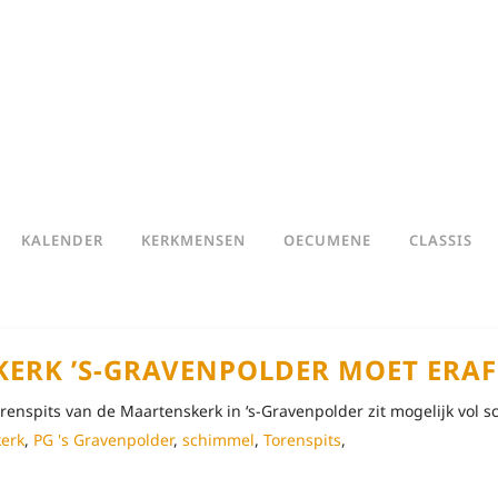
KALENDER
KERKMENSEN
OECUMENE
CLASSIS
KERK ’S-GRAVENPOLDER MOET ERA
enspits van de Maartenskerk in ‘s-Gravenpolder zit mogelijk vol s
erk
,
PG 's Gravenpolder
,
schimmel
,
Torenspits
,